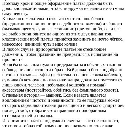
Поэтому крой и общее оформление платья должны быть
довольно лаконичными, чтобы подружка нечаянно не затмила
саму невесту.
Кроме того желательно отказаться от сплошь белого
(предписанного виновнице свадебного торжества) и чёрного
(вызывающего траурные ассоциации) цветов, либо, если всё
же выбор остановится на одном из этих двух вариантов,
классический крой платья придётся заменить на нечто лёгкое,
невесомое, длинной чуть выше колена.
В любом случае, приобретайте платье не стесняющее
движений, чтобы праздник не превратился в испытание на
прочность.
Во всём остальном нужно придерживаться обычных законов
соблюдения целостности образа. Всё должно быть подобрано
в тон к платью — туфли (желательно на невысоком каблуке),
сумочка (в которую, по классике жанра, должны поместиться
лишь ключи, телефон, небольшой кошелёк и помада),
аксессуары (постарайтесь обойтись без фамильного золота).
Отдельная история — макияж. Если невеста является
воплощением чистоты и невинности, то её подружка может
отыграть образ любительницы изящного и лёгкого флирта без
последствий, отобразив это правильно подобранным
оттенком теней и помады.
И запомните: платье подружки невесты — это не только то,
что строит образ той, кому оно предназначено, это также