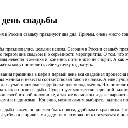
 день свадьбы
ня в России свадьбу празднуют два дня. Причём, очень много го
ьбы праздновались целыми неделя. Сегодня в России свадьбу праз
 первом дне свадьбы и о серьёзности мероприятия. О том, что э
яды невесты и жениха и, конечно, с эти никто не спорит. А как 
ожёны могут позволить себе чуточку отдохнуть.
ания праздника в кафе в первый день вся свадебная процессия 
яд жениха и невесты соответствовал такой вылазке. А ещё лучше
этот случай прикольные футболки для молодожёнов. Что позволи
вать их и после свадьбы. Существует множество вариаций надп
ви своей второй половинке, а так же возможны и даже вариант
ками и надписями.
Конечно, можно самим выбирать надписи по 
нь свадьбы важен, он должен быть новым, удобным и красивым. П
, а футболки с приколами дадут вам возможность посмеяться и пор