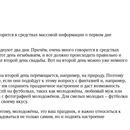
ворится в средствах массовой информации о первом дне
днуют два дня. Причём, очень много говорится в средствах
тот день незабываем, и все должно происходить правильно и
же второй день свадьбы. Вот на второй день можно уже немного
на второй день перемещается, например, на природу. Поэтому
, если они подойдут к этому вопросу с фантазией и, например,
т им сохранить праздничное настроение и даст возможность
исей на футболках, таких как молодожёны, любимый муж или
ы с фотографией молодожёнов. Для смелых молодых – футболки
своему вкусу.
оэтому, молодожёны, это ваш праздник, и важно относиться к
адоваться не только самим, но и поднять настроение