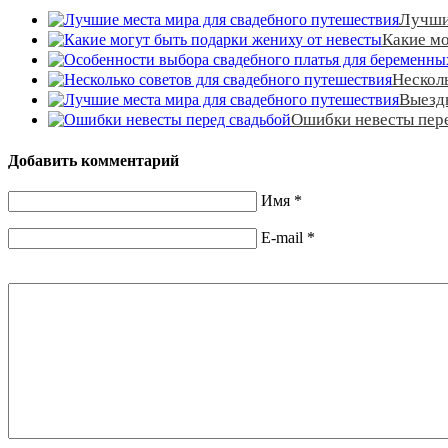
Лучши
Какие мо
Несколь
Выезд
Ошибки невесты пер
Добавить комментарий
Имя
*
E-mail
*