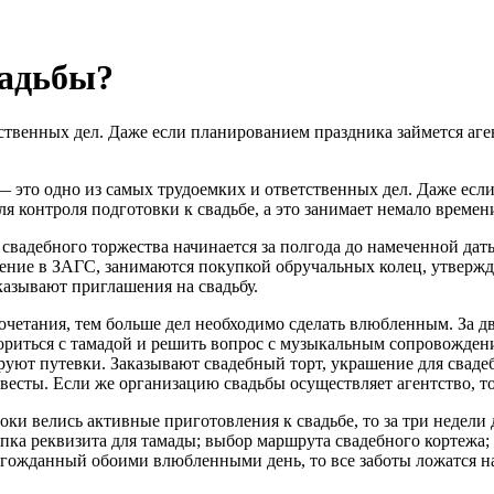
вадьбы?
ственных дел. Даже если планированием праздника займется аге
 это одно из самых трудоемких и ответственных дел. Даже если
я контроля подготовки к свадьбе, а это занимает немало времен
вадебного торжества начинается за полгода до намеченной даты
ение в ЗАГС, занимаются покупкой обручальных колец, утвержд
аказывают приглашения на свадьбу.
очетания, тем больше дел необходимо сделать влюбленным. За д
ориться с тамадой и решить вопрос с музыкальным сопровожден
уют путевки. Заказывают свадебный торт, украшение для сваде
евесты. Если же организацию свадьбы осуществляет агентство, т
роки велись активные приготовления к свадьбе, то за три недели
купка реквизита для тамады; выбор маршрута свадебного кортежа
лгожданный обоими влюбленными день, то все заботы ложатся на