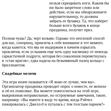
нельзя скрещивать ноги. Каким бы
ни было запретное слово или
действие, если вы обнаруживаете
нарушительницу, то должны
забрать ее булавку. Та, что наберет
больше всего булавок в конце
праздника, получит приз.
Полная чушь? Да, черт возьми. Однако это неплохой способ
для нас, соперниц, привлечь к себе внимание в тот момент,
когда кажется, что мы не выдержим и начнем изрыгать
проклятия, если услышим еще хоть одну насмешку от некогда
саркастичной подруги, которая без сожаления переметнулась
в «стан врагов», едва надела на безымянный палец кольцо с
бриллиантом.
Свадебные мелочи
Эта игра иначе называется «Я знаю ее лучше, чем вы».
Организатор праздника проводит опрос о невесте, ее женихе
и об их помолвке. Вы можете повеселиться на этой игре,
выкрикивая неправильные, но остроумные замечания, такие,
например: «Вы имеете в виду то время, когда Рэйчел
пикировалась с Джелл-0 и путалась с тем толстым парнем?»