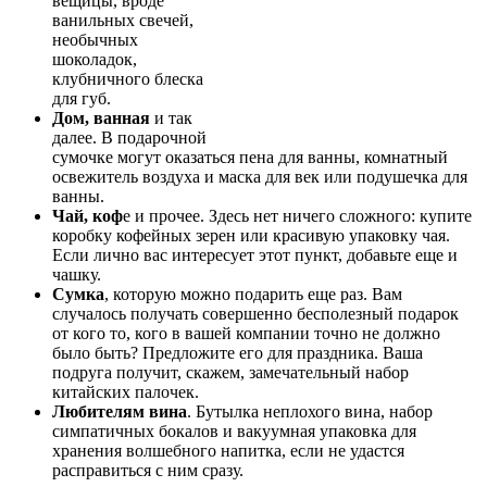
вещицы, вроде
ванильных свечей,
необычных
шоколадок,
клубничного блеска
для губ.
Дом, ванная
и так
далее. В подарочной
сумочке могут оказаться пена для ванны, комнатный
освежитель воздуха и маска для век или подушечка для
ванны.
Чай, коф
е и прочее. Здесь нет ничего сложного: купите
коробку кофейных зерен или красивую упаковку чая.
Если лично вас интересует этот пункт, добавьте еще и
чашку.
Сумка
, которую можно подарить еще раз. Вам
случалось получать совершенно бесполезный подарок
от кого то, кого в вашей компании точно не должно
было быть? Предложите его для праздника. Ваша
подруга получит, скажем, замечательный набор
китайских палочек.
Любителям вина
. Бутылка неплохого вина, набор
симпатичных бокалов и вакуумная упаковка для
хранения волшебного напитка, если не удастся
расправиться с ним сразу.