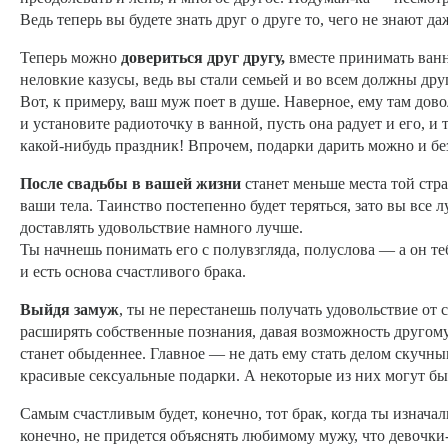
Ведь теперь вы будете знать друг о друге то, чего не знают д
Теперь можно
довериться друг другу,
вместе принимать ванну
неловкие казусы, ведь вы стали семьей и во всем должны дру
Вот, к примеру, ваш муж поет в душе. Наверное, ему там дово
и установите радиоточку в ванной, пусть она радует и его,
какой-нибудь праздник! Впрочем, подарки дарить можно и бе
После свадьбы в вашей жизни
станет меньше места той стр
ваши тела. Таинство постепенно будет теряться, зато вы все 
доставлять удовольствие намного лучше.
Ты начнешь понимать его с полувзгляда, полуслова — а он т
и есть основа счастливого брака.
Выйдя замуж
, ты не перестанешь получать удовольствие от 
расширять собственные познания, давая возможность другому 
станет обыденнее. Главное — не дать ему стать делом скуч
красивые сексуальные подарки. А некоторые из них могут быт
Самым счастливым будет, конечно, тот брак, когда ты изначал
конечно, не придется объяснять любимому мужу, что девочки-