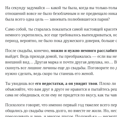
На секунду задумайся — какой ты была, когда вы только-толь
отношений вовсе не было безоблачным и не предвещало ника
была всего одна цель — завоевать полюбившегося парня?
Само собой, ты старалась показаться самой настоящей красот
немного укрепились, все еще требовалось выпендриваться, но
период, вероятно, не было пока дружеского доверия, больше с
После свадьбы, конечно,
можно и нужно немного расслабит
выйдет. Ведь приходя домой, ты преображалась — если вы не 
внешний вид… Другая марка и почти другая девушка, но… Все
скинуть все лишние личины еще до свадьбы. Поговорите по ду
нужно сделать, ведь скоро ты станешь его женой.
Ты увидишь все
его недостатки, а он увидит твои
. Плохо ли
объясняйте, что вам друг в друге не нравится и пытайтесь р
сама не обидишься, если ему не придется по вкусу, как ты ча
Психологи говорят, что именно первый год тяжелее всего пер
общались до свадьбы очень долго, но вместе не жили. Но, не
преодолевать и лень, и многое другое. Подумай-ка — несмотря