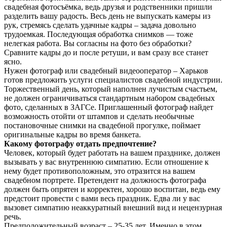
свадебная фотосъёмка, ведь друзья и родственники пришли
разделить вашу радость. Весь день не выпускать камеры из
рук, стремясь сделать удачные кадры – задача довольно
трудоемкая. Последующая обработка снимков — тоже
нелегкая работа. Вы согласны на фото без обработки?
Сравните кадры до и после ретуши, и вам сразу все станет
ясно.
Нужен фотограф или свадебный видеооператор – Харьков
готов предложить услуги специалистов свадебной индустрии.
Торжественный день, который наполнен лучистым счастьем,
не должен ограничиваться стандартным набором свадебных
фото, сделанных в ЗАГСе. Приглашенный фотограф найдет
возможность отойти от штампов и сделать необычные
постановочные снимки на свадебной прогулке, поймает
оригинальные кадры во время банкета.
Какому фотографу отдать предпочтение?
Человек, который будет работать на вашем празднике, должен
вызывать у вас внутреннюю симпатию. Если отношение к
нему будет противоположным, это отразится на вашем
свадебном портрете. Претендент на должность фотографа
должен быть опрятен и корректен, хорошо воспитан, ведь ему
предстоит провести с вами весь праздник. Едва ли у вас
вызовет симпатию неаккуратный внешний вид и нецензурная
речь.
Предположительный возраст – 25-35 лет. Именно в этом