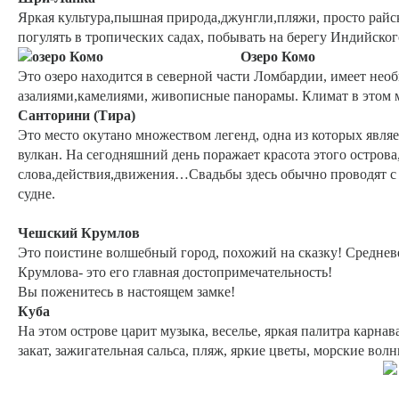
Яркая культура,пышная природа,джунгли,пляжи, просто райск
погулять в тропических садах, побывать на берегу Индийског
Озеро Комо
Это озеро находится в северной части Ломбардии, имеет не
азалиями,камелиями, живописные панорамы. Климат в этом мес
Санторини (Тира)
Это место окутано множеством легенд, одна из которых явля
вулкан. На сегодняшний день поражает красота этого острова,
слова,действия,движения…Свадьбы здесь обычно проводят с 2
судне.
Чешский Крумлов
Это поистине волшебный город, похожий на сказку! Средневе
Крумлова- это его главная достопримечательность!
Вы поженитесь в настоящем замке!
Куба
На этом острове царит музыка, веселье, яркая палитра карнав
закат, зажигательная сальса, пляж, яркие цветы, морские во