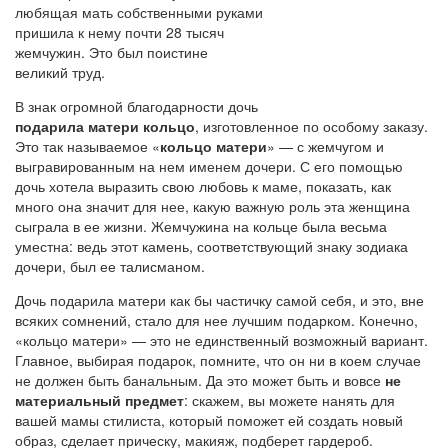
любящая мать собственными руками
пришила к нему почти 28 тысяч
жемчужин. Это был поистине
великий труд.
В знак огромной благодарности дочь
подарила матери кольцо
, изготовленное по особому заказу.
Это так называемое «
кольцо матери
» — с жемчугом и
выгравированным на нем именем дочери. С его помощью
дочь хотела выразить свою любовь к маме, показать, как
много она значит для нее, какую важную роль эта женщина
сыграла в ее жизни. Жемчужина на кольце была весьма
уместна: ведь этот камень, соответствующий знаку зодиака
дочери, был ее талисманом.
Дочь подарила матери как бы частичку самой себя, и это, вне
всяких сомнений, стало для нее лучшим подарком. Конечно,
«кольцо матери» — это не единственный возможный вариант.
Главное, выбирая подарок, помните, что он ни в коем случае
не должен быть банальным. Да это может быть и вовсе
не
материальный предмет
: скажем, вы можете нанять для
вашей мамы стилиста, который поможет ей создать новый
образ, сделает прическу, макияж, подберет гардероб.