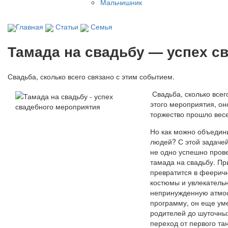
Мальчишник
Главная
Статьи
Семья
Тамада на свадьбу — успех с
Свадьба, сколько всего связано с этим событием.
Свадьба, сколько всег
этого мероприятия, он
торжество прошло вес
Но как можно объедини
людей? С этой задачей
не одно успешно пров
тамада на свадьбу. Пр
превратится в феерич
костюмы и увлекательн
непринужденную атмос
программу, он еще уме
родителей до шуточных
переход от первого та