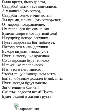
Было время, было давеча,
Свадьбой сказки все кончалися,
А у нашего (отчество),
Свадьбы только начинаются!
Ты прими, прими, (отчество)-свет,
От народа поздравление.
Ну теперь уж без сомнения
Будешь скоро многодетный дед!
И супругу, вскоре бабушку,
Пусть здоровьем Бог побалует,
Потому что милы детушки
Вскоре внуками пожалуют!
Пусть невестушка красивая
Со свекровью будет милою
И такой же терпеливою
И от этого счастливою!
Чтобы тещу обхожденьем взять,
Быть любезным должен (имя), зять.
Пусть всегда будут важны
Зятю тещины блины!
Счастья, радости всем! Пусть
Будет редкой в жизни грусть!