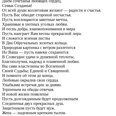
Днем сочетанья любящих сердец,
Семьи Созданья!
От всей души коллегивам желают — радости и счастья.
Пусть Вас обходят стороной несчастья.
Пусть воплощаются заветные мечты,
Хранимые в уютных уголках любви.
И песнь добра, взаимопонимания и мира
Пусть наиграет Вам весны прекрасной лира.
И сложится зеленая листва
В Два Обручальных золотых кольца.
Природная картинка с ветром разлетится
Но Ваша — пусть навеки сохранится
В Созвездии удачи и душевной теплоты,
Благополучия, надежд и пламенной любви.
Вы сами властелины во Вселенной
Своей Судьбы; Единой и Священной.
И помните об этом до конца,
Любовью окрылив свои сердца.
Улыбками встречая дни за днями.
Терпеньем на обиды отвечая.
И новой жизни появленье
Пусть долгожданным будет продолженьем
Соединенья двух прекрасных душ.
Защитником пусть будет муж.
Жена — надежным крепким тылом.