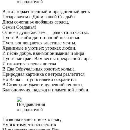
В этот торжественный и праздничный день
Поздравляем с Днем вашей Свадьбы.
Днем сочетанья любящих сердец,
Семьи Созданья!
От всей души желаем — радости и счастья.
Пусть Вас обходят стороной несчастья.
Пусть воплощаются заветные мечты,
Хранимые в уютных уголках любви.
И песнь добра, взаимопонимания и мира
Пусть наиграет Вам весны прекрасной лира.
И сложится зеленая листва
В Два Обручальных золотых кольца.
Природная картинка с ветром разлетится
Но Ваша — пусть навеки сохранится
В Созвездии удачи и душевной теплоты,
Благополучия, надежд и пламенной любви.
Позвольте мне от всех от нас,
Ну, я к тому, что коллектив
Мне наказал поздравить Вас,