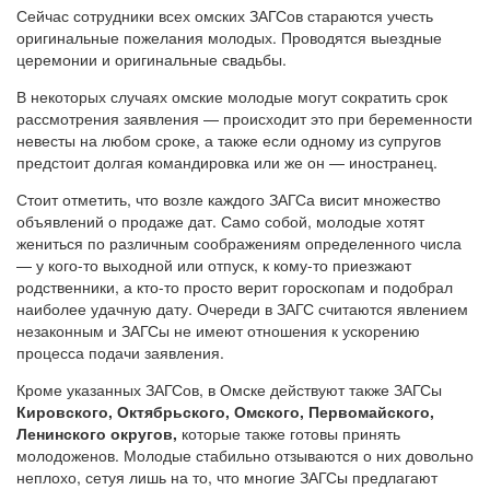
Сейчас сотрудники всех омских ЗАГСов стараются учесть
оригинальные пожелания молодых. Проводятся выездные
церемонии и оригинальные свадьбы.
В некоторых случаях омские молодые могут сократить срок
рассмотрения заявления — происходит это при беременности
невесты на любом сроке, а также если одному из супругов
предстоит долгая командировка или же он — иностранец.
Стоит отметить, что возле каждого ЗАГСа висит множество
объявлений о продаже дат. Само собой, молодые хотят
жениться по различным соображениям определенного числа
— у кого-то выходной или отпуск, к кому-то приезжают
родственники, а кто-то просто верит гороскопам и подобрал
наиболее удачную дату. Очереди в ЗАГС считаются явлением
незаконным и ЗАГСы не имеют отношения к ускорению
процесса подачи заявления.
Кроме указанных ЗАГСов, в Омске действуют также ЗАГСы
Кировского, Октябрьского, Омского, Первомайского,
Ленинского округов,
которые также готовы принять
молодоженов. Молодые стабильно отзываются о них довольно
неплохо, сетуя лишь на то, что многие ЗАГСы предлагают