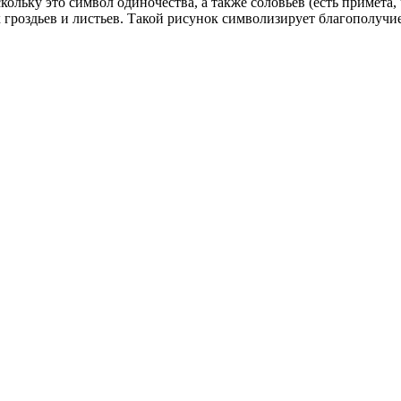
ольку это символ одиночества, а также соловьев (есть примета
роздьев и листьев. Такой рисунок символизирует благополучие