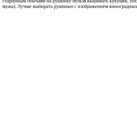
старинным обычаям на рушнике нельзя вышивать кукушек, поск
мужа). Лучше выбирать рушники с изображением виноградных г