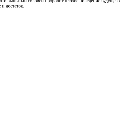
, что вышитый соловей пророчит плохое поведение будущего
 и достаток.