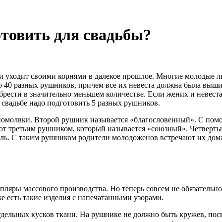
товить для свадьбы?
 уходит своими корнями в далекое прошлое. Многие молодые люд
до 40 разных рушников, причем все их невеста должна была выш
рести в значительно меньшем количестве. Если жених и невеста 
 свадьбе надо подготовить 5 разных рушников.
омолвки. Второй рушник называется «благословенный». С помо
т третьим рушником, который называется «союзный». Четвертый
соль. С таким рушником родители молодоженов встречают их дома
ляры массового производства. Но теперь совсем не обязательно
 есть такие изделия с напечатанными узорами.
тдельных кусков ткани. На рушнике не должно быть кружев, пос