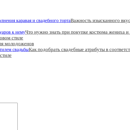
Важность изысканного вкус
Что нужно знать при покупке костюма жениха и 
овом стиле
ля молодоженов
Как подобрать свадебные атрибуты в соответс
 стиле