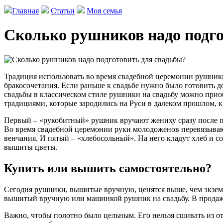
Главная
Статьи
Моя семья
Сколько рушников надо подго
Традиция использовать во время свадебной церемонии рушники
бракосочетания. Если раньше к свадьбе нужно было готовить 
свадьбы в классическом стиле рушники на свадьбу можно приоб
традициями, которые зародились на Руси в далеком прошлом, к
Первый – «рукобитный» рушник вручают жениху сразу после п
Во время свадебной церемонии руки молодоженов перевязываю
венчания. И пятый – «хлебосольный». На него кладут хлеб и 
вышиты цветы.
Купить или вышить самостоятельно?
Сегодня рушники, вышитые вручную, ценятся выше, чем экземп
вышитый вручную или машинкой рушник на свадьбу. В продаже
Важно, чтобы полотно было цельным. Его нельзя сшивать из о