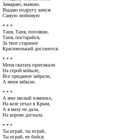
Замараю, вымою.
Выдаю подругу замуж
Самую любимую
* * *
Таня, Таня, попляши,
Таня, постарайся,
За твое старание
Красивенький достанется.
* * *
Меня сватать приезжали
На серой кобыле,
Все приданое забрали,
А меня забыли.
* * *
А мне милый изменил,
На козе уехал в Крым,
А я маху не дала,
На корове догнала.
* * *
Ты играй, ты играй,
Ты играй, не бойся.