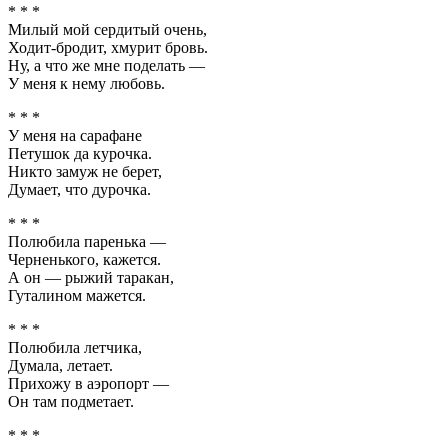
* * *
Милый мой сердитый очень,
Ходит-бродит, хмурит бровь.
Ну, а что же мне поделать —
У меня к нему любовь.
* * *
У меня на сарафане
Петушок да курочка.
Никто замуж не берет,
Думает, что дурочка.
* * *
Полюбила паренька —
Черненького, кажется.
А он — рыжий таракан,
Гуталином мажется.
* * *
Полюбила летчика,
Думала, летает.
Прихожу в аэропорт —
Он там подметает.
* * *