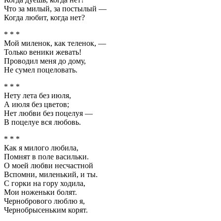
Что за милый, за постылый —
Когда любит, когда нет?
* * *
Мой миленок, как теленок, —
Только веники жевать!
Проводил меня до дому,
Не сумел поцеловать.
* * *
Нету лета без июля,
А июля без цветов;
Нет любви без поцелуя —
В поцелуе вся любовь.
* * *
Как я милого любила,
Помнят в поле васильки.
О моей любви несчастной
Вспомни, миленький, и ты.
С горки на гору ходила,
Мои ноженьки болят.
Чернобрового люблю я,
Чернобрысеньким корят.