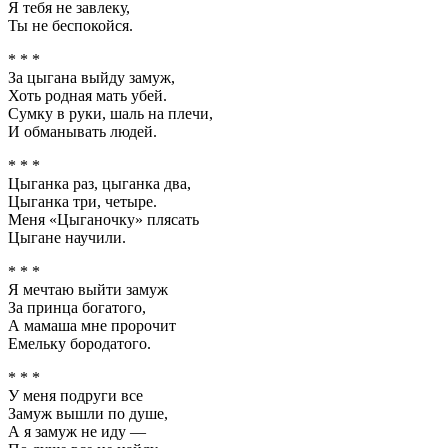
Я тебя не завлеку,
Ты не беспокойся.
* * *
За цыгана выйду замуж,
Хоть родная мать убей.
Сумку в руки, шаль на плечи,
И обманывать людей.
* * *
Цыганка раз, цыганка два,
Цыганка три, четыре.
Меня «Цыганочку» плясать
Цыгане научили.
* * *
Я мечтаю выйти замуж
За принца богатого,
А мамаша мне пророчит
Емельку бородатого.
* * *
У меня подруги все
Замуж вышли по душе,
А я замуж не иду —