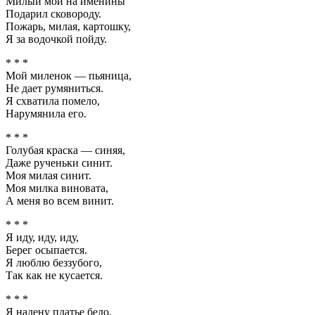
Милый мой на именины
Подарил сковороду.
Пожарь, милая, картошку,
Я за водочкой пойду.
* * *
Мой миленок — пьяница,
Не дает румяниться.
Я схватила помело,
Нарумянила его.
* * *
Голубая краска — синяя,
Даже рученьки синит.
Моя милая синит.
Моя милка виновата,
А меня во всем винит.
* * *
Я иду, иду, иду,
Берег осыпается.
Я люблю беззубого,
Так как не кусается.
* * *
Я надену платье бело,