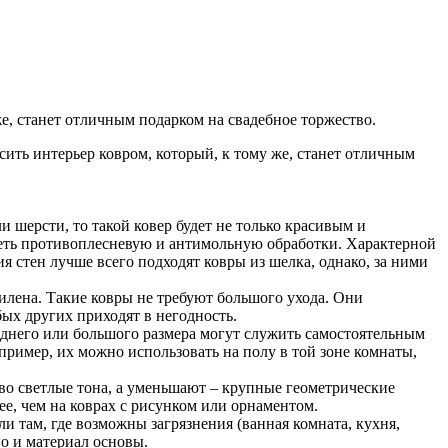
е, станет отличным подарком на свадебное торжество.
ить интерьер ковром, который, к тому же, станет отличным
и шерсти, то такой ковер будет не только красивым и
меть противоплесневую и антимольную обработки. Характерной
ия стен лучше всего подходят ковры из шелка, однако, за ними
илена. Такие ковры не требуют большого ухода. Они
ых других приходят в негодность.
реднего или большого размера могут служить самостоятельным
пример, их можно использовать на полу в той зоне комнаты,
во светлые тона, а уменьшают – крупные геометрические
ее, чем на коврах с рисунком или орнаментом.
 там, где возможны загрязнения (ванная комната, кухня,
о и материал основы.