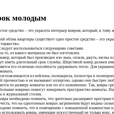
рок молодым
ое средство – это украсить интерьер ковром, который, к тому ж
й облик квартиры существует одно простое средство – это украс
 торжество.
следует воспользоваться следующими советами.
а то, из какого материала он был изготовлен.
овер, который был произведен изо льна, сизаля, джута, шелка ил
удет иметь длительный срок службы. Шерстяной ковер должен и
ляется его отличная способность удерживать тепло. Для украшен
живать.
зготавливаются из нейлона, полиакрила, полиэстра и полипроп
й прочностью и не вызывают аллергию, однако они быстрее люб
рается по размеру комнаты или по его назначению. Так, ковры с
ебольшие коврики помогут зонировать пространство комнаты. На
а и журнальный столик.
ковра необходимо помнить, что зрительно расширяют пространст
учесть, что на однотонных коврах загрязнения будут видны сильн
ходимо помнить, что в помещениях с повышенной влажностью или
о использовать ковры, имеющие искусственный не только ворс, н