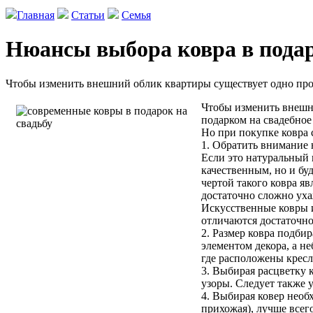
Главная
Статьи
Семья
Нюансы выбора ковра в пода
Чтобы изменить внешний облик квартиры существует одно прост
Чтобы изменить внешни
подарком на свадебное
Но при покупке ковра 
1. Обратить внимание н
Если это натуральный к
качественным, но и б
чертой такого ковра яв
достаточно сложно уха
Искусственные ковры и
отличаются достаточно
2. Размер ковра подби
элементом декора, а н
где расположены кресл
3. Выбирая расцветку 
узоры. Следует также 
4. Выбирая ковер необ
прихожая), лучше всег