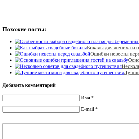
Похожие посты:
Бокалы для жениха и 
Ошибки невесты пер
Осно
Несколь
Лучши
Добавить комментарий
Имя
*
E-mail
*