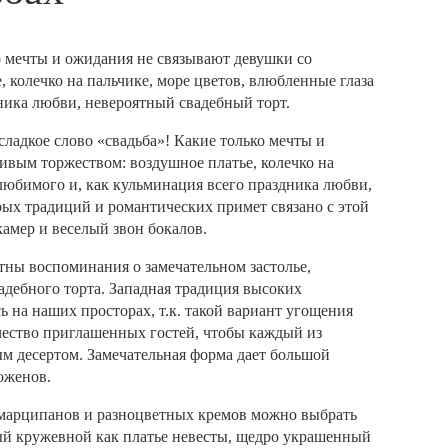
ко мечты и ожидания не связывают девушки со
 колечко на пальчике, море цветов, влюбленные глаза
ника любви, невероятный свадебный торт.
сладкое слово «свадьба»! Какие только мечты и
ивым торжеством: воздушное платье, колечко на
 любимого и, как кульминация всего праздника любви,
рых традиций и романтических примет связано с этой
амер и веселый звон бокалов.
тны воспоминания о замечательном застолье,
дебного торта. Западная традиция высоких
 на наших просторах, т.к. такой вариант угощения
чество приглашенных гостей, чтобы каждый из
м десертом. Замечательная форма дает большой
оженов.
марципанов и разноцветных кремов можно выбрать
ый кружевной как платье невесты, щедро украшенный