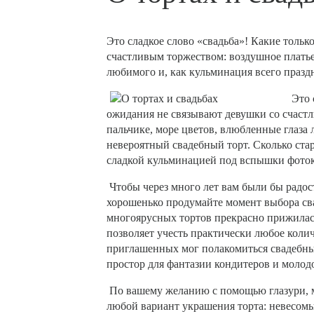
Это сладкое слово «свадьба»! Какие толь
счастливым торжеством: воздушное платье,
любимого и, как кульминация всего празд
Это 
ожидания не связывают девушки со счастл
пальчике, море цветов, влюбленные глаза
невероятный свадебный торт. Сколько ста
сладкой кульминацией под вспышки фоток
Чтобы через много лет вам были бы радос
хорошенько продумайте момент выбора сва
многоярусных тортов прекрасно прижилась
позволяет учесть практически любое коли
приглашенных мог полакомиться свадебны
простор для фантазии кондитеров и молод
По вашему желанию с помощью глазури, 
любой вариант украшения торта: невесом