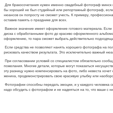
Для бракосочетания нужен именно свадебный фотограф минск к 
бы хороший не был студийный или репортажный фотограф, если 
нюансов он попросту не сможет учесть. К примеру, профессиона
оставив память о празднике для всех.
Важное значение имеет оформление готового материала. Если с
диска с обработанными фото до красиво оформленного альбома
оформлению, то пара сможет выбрать действительно подходящ
Если средства не позволяют нанять хорошего фотографа на пол
рисковать качеством результата. Это исключительно важный нюа
При согласовании условий со специалистом обязательно сообщи
пожелания. Многие детали, которые могут показаться несущест
эту разницу нужно компенсировать на фото, либо невеста хочет 
жениха, продемонстрировать свою красивую улыбку или наоборо
Фотографии способны передать эмоции, и у каждого человека с
надо обсудить с фотографом и не надеяться на то, что ваши с 