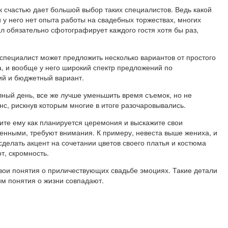
счастью дает большой выбор таких специалистов. Ведь какой
у него нет опыта работы на свадебных торжествах, многих
л обязательно сфотографирует каждого гостя хотя бы раз,
пециалист может предложить несколько вариантов от простого
, и вообще у него широкий спектр предложений по
ий и бюджетный вариант.
ный день, все же лучше уменьшить время съемок, но не
нс, рискнув которым многие в итоге разочаровывались.
те ему как планируется церемония и выскажите свои
венными, требуют внимания. К примеру, невеста выше жениха, и
сделать акцент на сочетании цветов своего платья и костюма
т, скромность.
вои понятия о приличествующих свадьбе эмоциях. Такие детали
ним понятия о жизни совпадают.