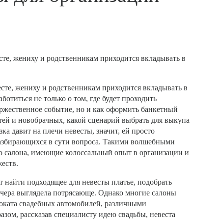
есте, жениху и родственникам приходится вкладывать в
весте, жениху и родственникам приходится вкладывать в
отиться не только о том, где будет проходить
оржественное событие, но и как оформить банкетный
стей и новобрачных, какой сценарий выбрать для выкупа
ка давит на плечи невесты, значит, ей просто
азбирающихся в сути вопроса. Такими волшебными
о салона, имеющие колоссальный опыт в организации и
еств.
т найти подходящее для невесты платье, подобрать
вечера выглядела потрясающе. Однако многие салоны
роката свадебных автомобилей, различными
азом, рассказав специалисту идею свадьбы, невеста