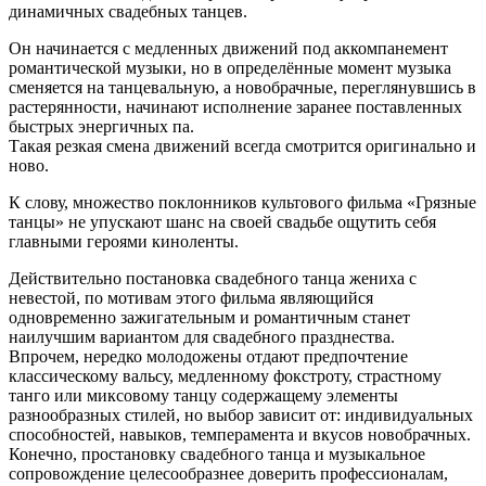
динамичных свадебных танцев.
Он начинается с медленных движений под аккомпанемент
романтической музыки, но в определённые момент музыка
сменяется на танцевальную, а новобрачные, переглянувшись в
растерянности, начинают исполнение заранее поставленных
быстрых энергичных па.
Такая резкая смена движений всегда смотрится оригинально и
ново.
К слову, множество поклонников культового фильма «Грязные
танцы» не упускают шанс на своей свадьбе ощутить себя
главными героями киноленты.
Действительно постановка свадебного танца жениха с
невестой, по мотивам этого фильма являющийся
одновременно зажигательным и романтичным станет
наилучшим вариантом для свадебного празднества.
Впрочем, нередко молодожены отдают предпочтение
классическому вальсу, медленному фокстроту, страстному
танго или миксовому танцу содержащему элементы
разнообразных стилей, но выбор зависит от: индивидуальных
способностей, навыков, темперамента и вкусов новобрачных.
Конечно, простановку свадебного танца и музыкальное
сопровождение целесообразнее доверить профессионалам,