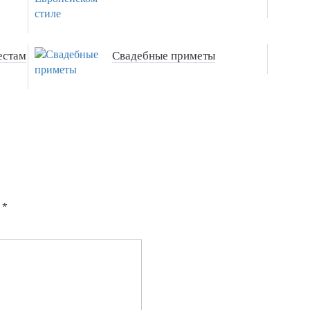
естам
Свадебные приметы
*