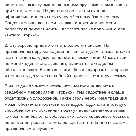
несметную высоту вместе со своими друзьями, громко крича
при этом: «горка». По достижению высоты суженая
официально становилась супругой своему благоверному.
Следовательно, возгласы: «горка» с течением времени
попросту видоизменились и превратились в привычные для
каждого «горько».
2. Эту версию принято считать более житейской. На
праздничном пиру молодоженов невеста должна была обойти
всех гостей и каждому предложить рюмку водки. Отказать ей
не мог ни один гость, а, значит, выпивать приходилось
абсолютно всем. Выпивая, гости обязались кричать: «горько»
и оставлять девушке свадебный подарок – некоторую сумму.
В наши дни принято считать, что чем громче звучит на
свадебном мероприятии: «горько», тем радостнее и слаще
будет жизнь молодоженов. Также столь необычная традиция
может обозначать горьковатость водки, подсластить которую
способен только искренний поцелуй новоиспеченной семьи.
Как бы то ни было, но соблюдение такого свадебного обычая,
непременно украсит торжество, сделает его более веселым,
праздничным и шумным.