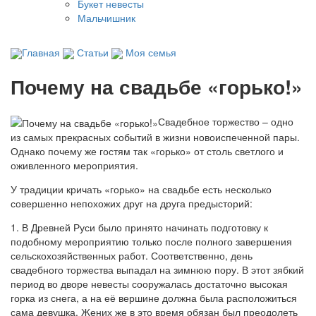
Букет невесты
Мальчишник
Главная
Статьи
Моя семья
Почему на свадьбе «горько!»
Свадебное торжество – одно
из самых прекрасных событий в жизни новоиспеченной пары.
Однако почему же гостям так «горько» от столь светлого и
оживленного мероприятия.
У традиции кричать «горько» на свадьбе есть несколько
совершенно непохожих друг на друга предысторий:
1. В Древней Руси было принято начинать подготовку к
подобному мероприятию только после полного завершения
сельскохозяйственных работ. Соответственно, день
свадебного торжества выпадал на зимнюю пору. В этот зябкий
период во дворе невесты сооружалась достаточно высокая
горка из снега, а на её вершине должна была расположиться
сама девушка. Жених же в это время обязан был преодолеть