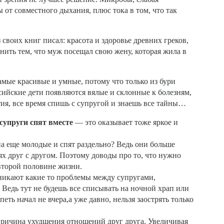
 от совместного дыхания, плюс тока в том, что так
своих книг писал: красота и здоровье древних греков,
ить тем, что муж посещал свою жену, которая жила в
амые красивые и умные, потому что только из бури
ссийские дети появляются вялые и склонные к болезням,
атия, все время спишь с супругой и знаешь все тайны…
 супруги спят вместе
— это оказывает тоже яркое и
на еще молодые и спят раздельно? Ведь они больше
х друг с другом. Поэтому доводы про то, что нужно
 второй половине жизни.
озникают какие то проблемы между супругами,
 Ведь тут не будешь все списывать на ночной храп или
еть начал не вчера,а уже давно, нельзя заострять только
ричина ухудшения отношений друг друга. Увеличивая