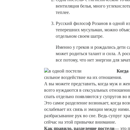
вентиляция белья, много углекислоты
теплее.
Русский философ Розанов в одной из 
теперешних мусульман, можно объясн
отдельном своем шатре.
Именно у греков и рождались дети с
может родиться талант и сила. А ро
все потому, что нет энергии для зач
Когда
сильное воздействие на их отношения.
А вы можете представить, когда муж и же
всего нуждаются в сексуальных отношения
спать отдельно появляются у супругов во
Это самое разделение возникает, когда в
ослабевает их связь и эмоции между ними.
разбрасывание рук во сне. Ведь супруг храп
сейчас на этой привычке внимание.
Как правило, разделение постели
— это п