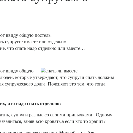
еют ввиду общую постель.
ь супруги: вместе или отдельно.
е, что спать надо отдельно или вместе…
еют ввиду общую
 людей, которые утверждают, что супруги спать должны
ия супружеского долга. Поясняют это тем, что тогда
, что надо спать отдельно:
жизнь, супруги разные со своими привычками . Одному
звалиться, заняв всю кровать,а если кто то храпит?
и зрения не лучшее решение. Микробы, слабая